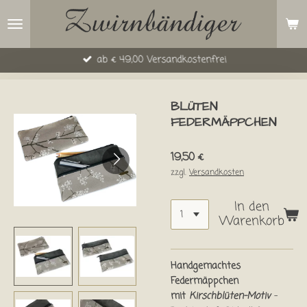
Zum
Hauptinhalt
springen
ab € 49,00 Versandkostenfrei
BLÜTEN
FEDERMÄPPCHEN
19,50 €
zzgl.
Versandkosten
In den
Warenkorb
Handgemachtes
Federmäppchen
mit
Kirschblüten-Motiv
–