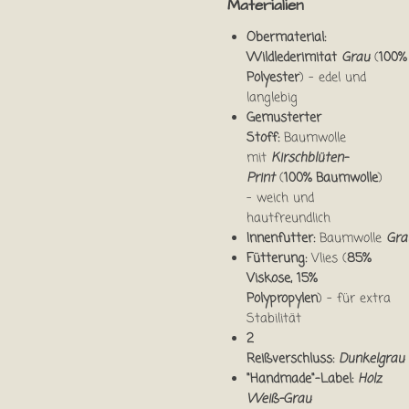
Materialien
Obermaterial:
Wildlederimitat
Grau
(
100%
Polyester
) – edel und
langlebig
Gemusterter
Stoff:
Baumwolle
mit
Kirschblüten-
Print
(
100% Baumwolle
)
– weich und
hautfreundlich
Innenfutter:
Baumwolle
Gra
Fütterung:
Vlies (
85%
Viskose, 15%
Polypropylen
) – für extra
Stabilität
2
Reißverschluss:
Dunkelgrau
"Handmade"-Label:
Holz
Weiß-Grau