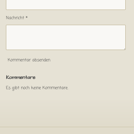
e
n
n
e
Nachricht *
Kommentar absenden
Kommentare
Es gibt noch keine Kommentare.