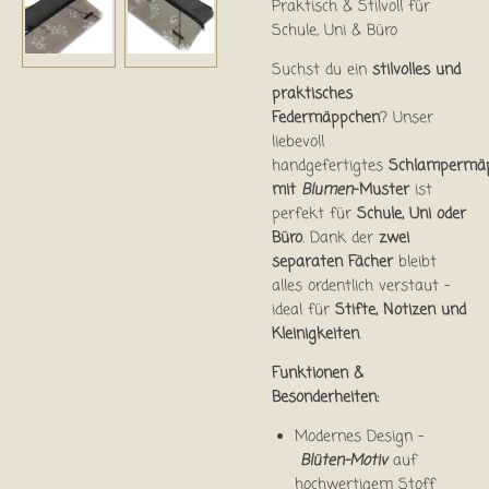
Praktisch & Stilvoll für
Schule, Uni & Büro
Suchst du ein
stilvolles und
praktisches
Federmäppchen
? Unser
liebevoll
handgefertigtes
Schlampermä
mit
Blumen
-Muster
ist
perfekt für
Schule, Uni oder
Büro
. Dank der
zwei
separaten Fächer
bleibt
alles ordentlich verstaut –
ideal für
Stifte, Notizen und
Kleinigkeiten
.
Funktionen &
Besonderheiten:
Modernes Design –
Blüten-Motiv
auf
hochwertigem Stoff