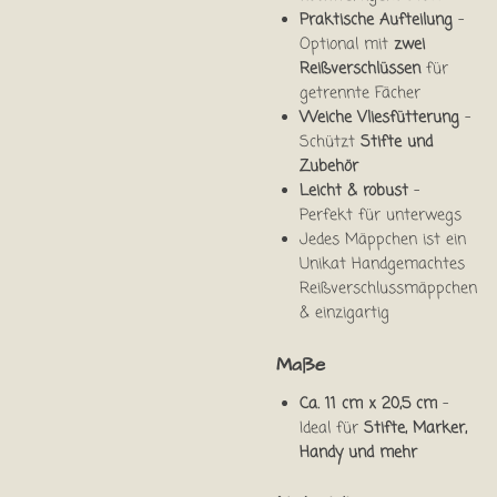
Praktische Aufteilung
–
Optional mit
zwei
Reißverschlüssen
für
getrennte Fächer
Weiche Vliesfütterung
–
Schützt
Stifte und
Zubehör
Leicht & robust
–
Perfekt für unterwegs
Jedes Mäppchen ist ein
Unikat Handgemachtes
Reißverschlussmäppchen
& einzigartig
Maße
Ca. 11 cm x 20,5 cm
–
Ideal für
Stifte, Marker,
Handy und mehr