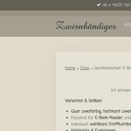
ab € 49,00 Ver
Zum
Hauptinhalt
springen
HO
Home
»
Shop
»
Gerätetaschen E-Bo
Ich entwe
Varianten & Größen
Quer zweifarbig, hochkant zwei
Passend für
E-Book-Reader
un
Individuell
wählbare Stoffkombi
Highlights & Funktionen