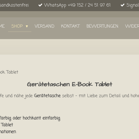
sandkostenfrei
WhatsApp +49 152 / 24 51 97 61
Signal
ME
SHOP
VERSAND
KONTAKT
BEWERTUNGEN
WIDE
ok Tablet
Gerätetaschen E-Book Tablet
rfe und nähe jede
Gerätetasche
selbst – mit Liebe zum Detail und hohe
farbig oder hochkant einfarbig
d
Tablet
nationen