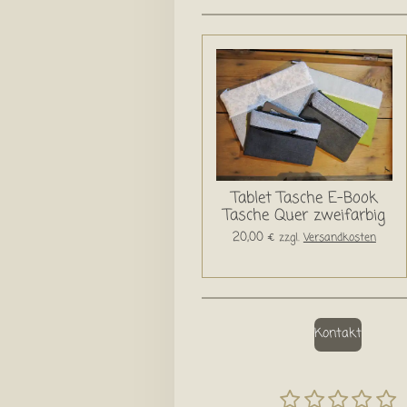
Tablet Tasche E-Book
Tasche Quer zweifarbig
20,00 €
zzgl.
Versandkosten
Kontakt
1
2
3
4
5
B
B