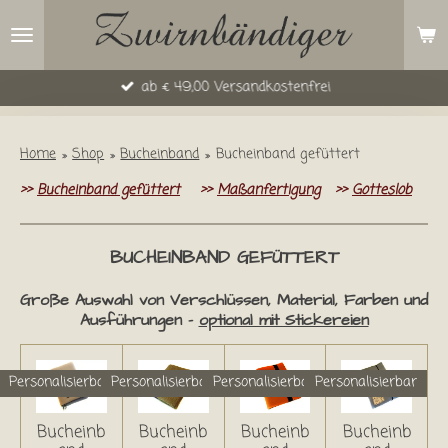
Zum
Hauptinhalt
springen
ab € 49,00 Versandkostenfrei
Home
»
Shop
»
Bucheinband
»
Bucheinband gefüttert
>>
Bucheinband gefüttert
>>
Maßanfertigung
>>
Gotteslob
BUCHEINBAND GEFÜTTERT
Große Auswahl von Verschlüssen, Material, Farben und
Ausführungen -
optional mit Stickereien
Personalisierbar
Personalisierbar
Personalisierbar
Personalisierbar
Bucheinb
Bucheinb
Bucheinb
Bucheinb