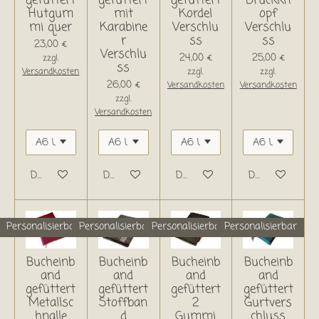
gefüttert
gefüttert
gefüttert
Druckkn
Hutgum
mit
Kordel
opf
mi quer
Karabine
Verschlu
Verschlu
r
ss
ss
23,00 €
Verschlu
24,00 €
25,00 €
zzgl.
ss
Versandkosten
zzgl.
zzgl.
26,00 €
Versandkosten
Versandkosten
zzgl.
Versandkosten
Details anzeigen
Details anzeigen
Details anzeigen
Details anzeige
Personalisierbar
Personalisierbar
Personalisierbar
Personalisierbar
Bucheinb
Bucheinb
Bucheinb
Bucheinb
and
and
and
and
gefüttert
gefüttert
gefüttert
gefüttert
Metallsc
Stoffban
2
Gurtvers
hnalle
d
Gummi
chluss