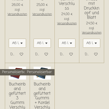
Verschlu
mit
26,00 €
25,00 €
ss
Druckkn
zzgl.
zzgl.
opf und
24,00 €
Versandkosten
Versandkosten
Blatt
zzgl.
24,50 €
Versandkosten
zzgl.
Versandkosten
Details anzeigen
Details anzeigen
Details anzeigen
Details anzeige
Personalisierbar
Personalisierbar
Bucheinb
Bucheinb
and
and
gefüttert
gefüttert
3
Gummi
Gummi
+ Kordel
Verschlu
Verschlu