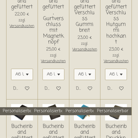
and
and
and
and
gefüttert
gefüttert
gefüttert
gefüttert
,
Verschlu
Verschlu
22,00 €
Gurtvers
ss
ss
zzgl.
chluss
Gummi
Hutgum
Versandkosten
mit
breit
mi
Magnetk
hochkan
23,00 €
nopf
t
zzgl.
25,00 €
23,00 €
Versandkosten
zzgl.
zzgl.
Versandkosten
Versandkosten
Details anzeigen
Details anzeigen
Details anzeigen
Details anzeige
Personalisierbar
Personalisierbar
Personalisierbar
Personalisierbar
Bucheinb
Bucheinb
Bucheinb
Bucheinb
and
and
and
and