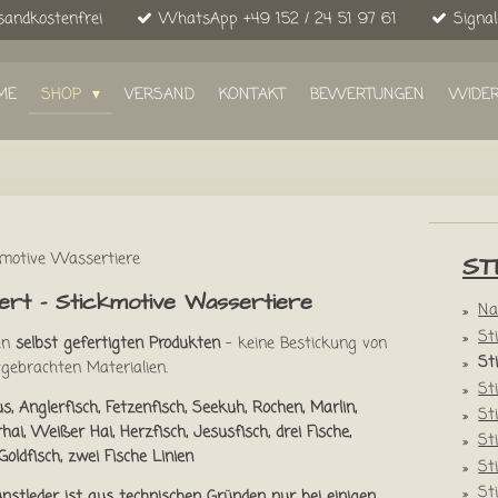
sandkostenfrei
WhatsApp +49 152 / 24 51 97 61
Signal
ME
SHOP
VERSAND
KONTAKT
BEWERTUNGEN
WIDE
kmotive Wassertiere
ST
iert – Stickmotive Wassertiere
Na
St
nen
selbst gefertigten Produkten
– keine Bestickung von
St
gebrachten Materialien.
St
us, Anglerfisch, Fetzenfisch, Seekuh, Rochen, Marlin,
St
ai, Weißer Hai, Herzfisch, Jesusfisch, drei Fische,
St
Goldfisch, zwei Fische Linien
St
St
nstleder ist aus technischen Gründen nur bei einigen