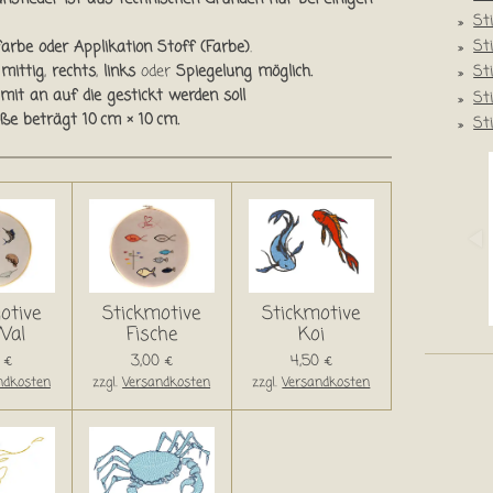
St
St
arbe oder Applikation Stoff (Farbe)
.
l
mittig
,
rechts
,
links
oder
Spiegelung möglich.
St
mit an auf die gestickt werden soll
St
ße beträgt 10 cm × 10 cm.
St
otive
Stickmotive
Stickmotive
Wal
Fische
Koi
 €
3,00 €
4,50 €
ndkosten
zzgl.
Versandkosten
zzgl.
Versandkosten