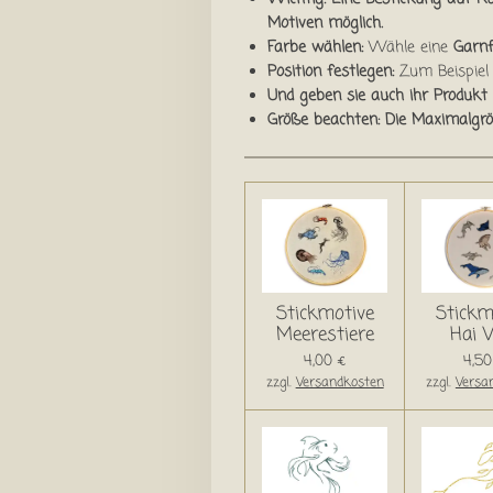
Motiven möglich.
Farbe wählen:
Wähle eine
Garnf
Position festlegen:
Zum Beispie
Und geben sie auch ihr Produkt 
Größe beachten: Die Maximalgrö
Stickmotive
Stickm
Meerestiere
Hai 
4,00 €
4,50
zzgl.
Versandkosten
zzgl.
Versa