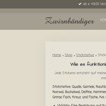
ab € 49,00 Ver
Zum
Hauptinhalt
springen
HO
Home
»
Shop
»
Stickmotive
»
Stic
Wie es funktion
Jede Stickerei entsteht auf mei
mit
Stickmotive: Qualle, Garnele, Nautil
Narwal, Buckelwal, Delfine, Hammerh
Grinse Fisch, Kreuz und Fische, Koi, 
Wichtig: Eine Bestickung auf Ku