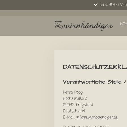
ab € 49,00 Ver
Zum
Hauptinhalt
springen
HO
DATENSCHUTZERKL
Verantwortliche Stelle /
Petra Popp
Hochstraße 3
92342 Freystadt
Deutschland
E-Mail:
info@zwirnbaendiger.de