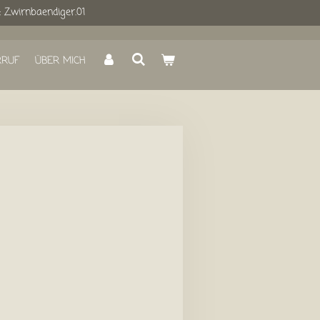
: Zwirnbaendiger.01
RRUF
ÜBER MICH