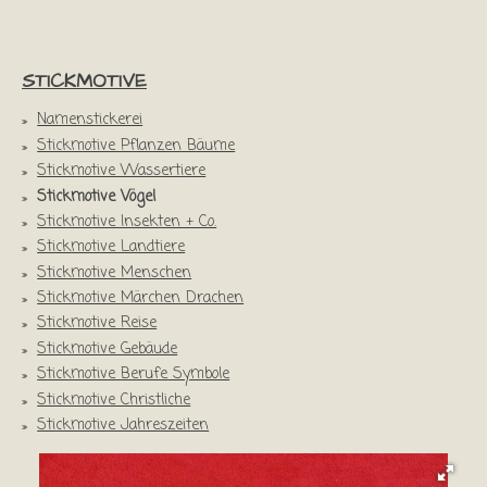
e
e
e
e
e
e
e
r
r
r
r
r
r
r
t
t
n
n
n
n
n
u
u
STICKMOTIVE
e
e
e
e
n
n
g
Namenstickerei
g
a
Stickmotive Pflanzen Bäume
:
b
Stickmotive Wassertiere
0
s
Stickmotive Vögel
S
e
Stickmotive Insekten + Co.
t
n
e
Stickmotive Landtiere
d
r
Stickmotive Menschen
e
n
Stickmotive Märchen Drachen
n
e
Stickmotive Reise
Stickmotive Gebäude
Stickmotive Berufe Symbole
Stickmotive Christliche
Stickmotive Jahreszeiten