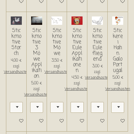
Details anzeigen
Details anzeigen
Details anzeigen
Details anzeigen
Details anzeigen
Details an
Stic
Stic
Stic
Stic
Stic
Stic
kmo
kmo
kmo
kmo
kmo
kere
tive
tive
tive
tive
tive
i
Stor
3
Mö
Eule
Eule
Hah
ch
Mö
we
Appl
flieg
n
we
ikati
end
Galo
4,00 €
3,50 €
Appl
one
Port
3,00 €
zzgl.
zzgl.
ikati
n
ugal
Versandkosten
Versandkosten
zzgl.
on
4,50 €
5,00 €
Versandkosten
5,00 €
zzgl.
zzgl.
zzgl.
Versandkosten
Versandkosten
Versandkosten
Details anzeigen
Details anzeigen
Details anzeigen
Details anzeigen
Details anzeigen
Details an