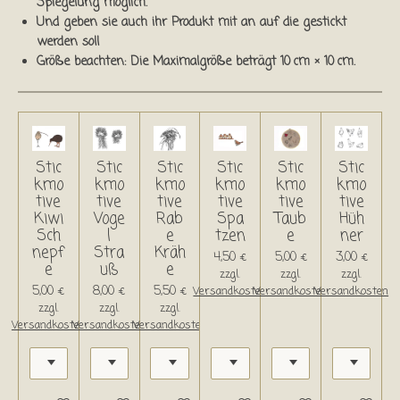
Spiegelung möglich.
Und geben sie auch ihr Produkt mit an auf die gestickt
werden soll
Größe beachten: Die Maximalgröße beträgt 10 cm × 10 cm.
Stic
Stic
Stic
Stic
Stic
Stic
kmo
kmo
kmo
kmo
kmo
kmo
tive
tive
tive
tive
tive
tive
Kiwi
Voge
Rab
Spa
Taub
Hüh
Sch
l
e
tzen
e
ner
nepf
Stra
Kräh
4,50 €
5,00 €
3,00 €
e
uß
e
zzgl.
zzgl.
zzgl.
5,00 €
8,00 €
5,50 €
Versandkosten
Versandkosten
Versandkosten
zzgl.
zzgl.
zzgl.
Versandkosten
Versandkosten
Versandkosten