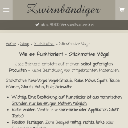
Zum
Hauptinhalt
springen
ab € 49,00 Versandkostenfrei
Home
»
Shop
»
Stickmotive
»
Stickmotive Vögel
Wie es funktioniert – Stickmotive Vögel
Jede Stickerei entsteht auf meinen
selbst gefertigten
Produkten
– keine Bestickung von mitgebrachten Materialien.
Stickmotive: Kiwi-Vogel, Vogel-Strauß, Rabe, Möwe, Spatz, Taube,
Hühner, Storch, Hahn, Eule, Schwalbe...
Wichtig: Eine Bestickung auf Kunstleder ist aus technischen
Gründen nur bei einigen Motiven möglich.
Farbe wählen:
Wähle eine
Garnfarbe oder Applikation Stoff
(Farbe)
.
Position festlegen:
Zum Beispiel
mittig
,
rechts
,
links
oder