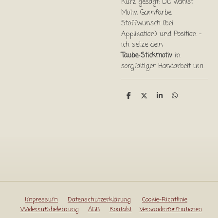
Kurz gesagt: Du wählst
Motiv, Garnfarbe,
Stoffwunsch (bei
Applikation) und Position –
ich setze dein
Taube‑Stickmotiv
in
sorgfältiger Handarbeit um.
T
T
T
T
e
e
e
e
i
i
i
i
l
l
l
l
e
e
e
e
n
n
n
n
Impressum
Datenschutzerklärung
Cookie-Richtlinie
Widerrufsbelehrung
AGB
Kontakt
Versandinformationen