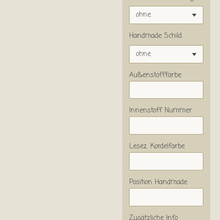
Handmade Schild
Außenstofffarbe
Innenstoff Nummer
Lesez. Kordelfarbe
Position Handmade
Zusätzliche Info