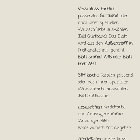
Verschluss:
Farblich
passendes
Gurtband
oder
nach ihrer speziellen
Wunschfarbe auswählen.
(Bild Gurtband) Das Blatt
wird aus den
Außenstoff
in
Freihandtechnik genäht.
Blatt schmal A48 oder Blatt
breit A49
Stiftlasche:
Farblich passend
oder nach ihrer speziellen
Wunschfarbe auswählen.
(Bild Stiftlasche)
Lesezeichen:
Kordelfarbe
und Anhängernummer
(Anhänger Bild)
Kordelwunsch mit angeben.
Steckfächer:
Innen links