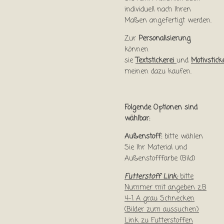
individuell nach Ihren
Maßen angefertigt werden.
Zur
Personalisierung
können
sie
Textstickerei
und
Motivstick
meinen dazu kaufen.
Folgende Optionen sind
wählbar:
Außenstoff:
bitte wählen
Sie Ihr Material und
Außenstofffarbe (Bild)
Futterstoff Link:
bitte
Nummer mit angeben z.B
4-1 A grau Schnecken
(Bilder zum aussuchen)
Link zu Futterstoffen