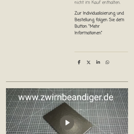
nicht im Kauf enthalten.
Zur Individualisierung und
Bestellung folgen Sie dem
Button "Mehr
Informationen"
T
T
T
T
e
e
e
e
i
i
i
i
l
l
l
l
e
e
e
e
n
n
n
n
P