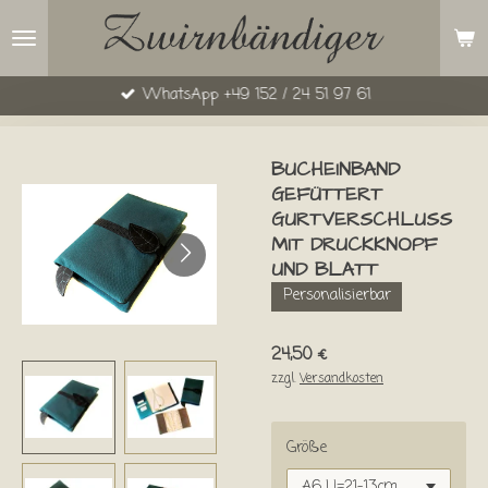
Zum
Hauptinhalt
springen
WhatsApp +49 152 / 24 51 97 61
BUCHEINBAND
GEFÜTTERT
GURTVERSCHLUSS
MIT DRUCKKNOPF
UND BLATT
Personalisierbar
24,50 €
zzgl.
Versandkosten
Größe