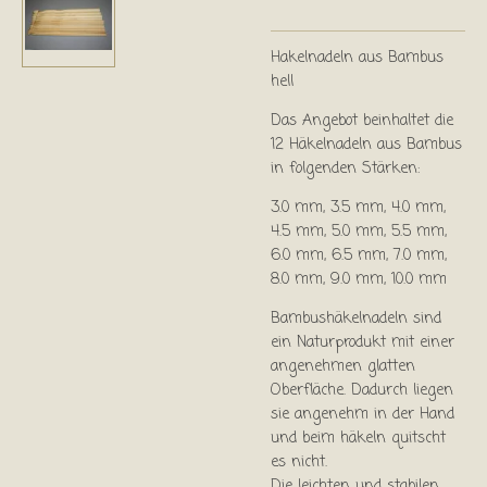
Hakelnadeln aus Bambus
hell
Das Angebot beinhaltet die
12 Häkelnadeln aus Bambus
in folgenden Stärken:
3.0 mm, 3.5 mm, 4.0 mm,
4.5 mm, 5.0 mm, 5.5 mm,
6.0 mm, 6.5 mm, 7.0 mm,
8.0 mm, 9.0 mm, 10.0 mm
Bambushäkelnadeln sind
ein Naturprodukt mit einer
angenehmen glatten
Oberfläche. Dadurch liegen
sie angenehm in der Hand
und beim häkeln quitscht
es nicht.
Die leichten und stabilen