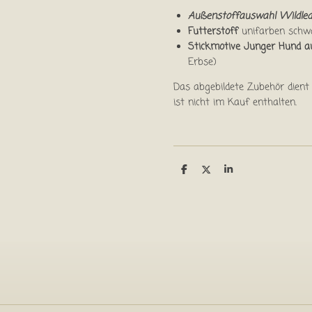
Außenstoffauswahl Wildle
Futterstoff
unifarben schw
Stickmotive Junger Hund a
Erbse)
Das abgebildete Zubehör dient 
ist nicht im Kauf enthalten.
T
T
T
e
e
e
i
i
i
l
l
l
e
e
e
n
n
n