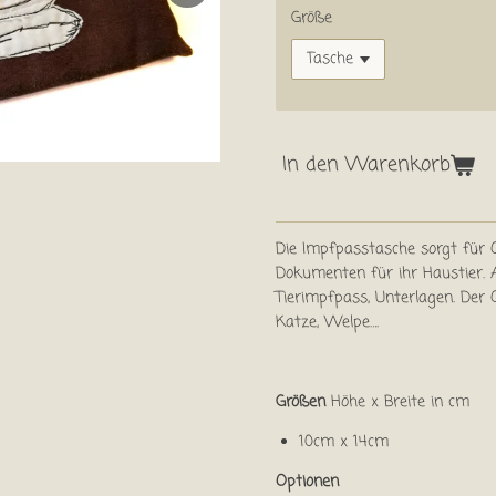
Größe
In den Warenkorb
Die Impfpasstasche sorgt für 
Dokumenten für ihr Haustier. Al
Tierimpfpass, Unterlagen. Der O
Katze, Welpe….
Größen
Höhe x Breite in cm
10cm x 14cm
Optionen