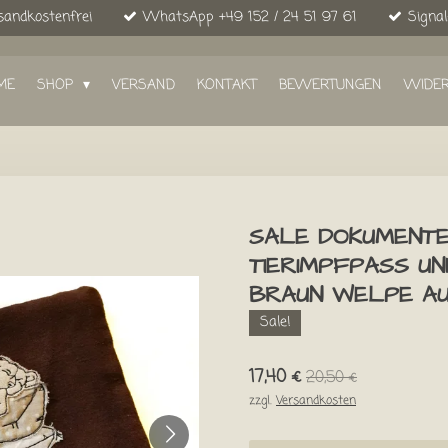
sandkostenfrei
WhatsApp +49 152 / 24 51 97 61
Signal
ME
SHOP
VERSAND
KONTAKT
BEWERTUNGEN
WIDE
SALE DOKUMENT
TIERIMPFPASS U
BRAUN WELPE AU
Sale!
17,40 €
20,50 €
zzgl.
Versandkosten