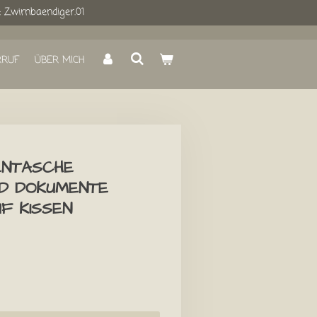
: Zwirnbaendiger.01
RRUF
ÜBER MICH
ENTASCHE
ND DOKUMENTE
F KISSEN