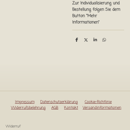
Zur Individualisierung und
Bestellung folgen Sie dem
Button "Mehr
Informationen"
T
T
T
T
e
e
e
e
i
i
i
i
l
l
l
l
e
e
e
e
n
n
n
n
Impressum
Datenschutzerklärung
Cookie-Richtlinie
Widerrufsbelehrung
AGB
Kontakt
Versandinformationen
Widerruf