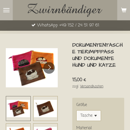
Zum
Hauptinhalt
springen
WhatsApp +49 152 / 24 51 97 61
DOKUMENTENTASCH
E TIERIMPFPASS
UND DOKUMENTE
HUND UND KATZE
15,00 €
zzgl.
Versandkosten
Größe
Material