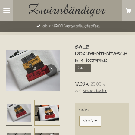
Zum
Hauptinhalt
springen
ab € 49,00 Versandkostenfrei
SALE
DOKUMENTENTASCH
E 4 KOFFER
Sale!
17,00 €
20,00 €
zzgl.
Versandkosten
Größe