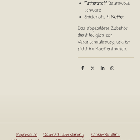
Futterstoff
Baumwolle
schwarz
Stickmotiv
4 Koffer
Das abgebildete Zubehör
dient lediglich zur
Veranschaulichung und ist
nicht im Kauf enthalten.
T
T
T
T
e
e
e
e
i
i
i
i
l
l
l
l
e
e
e
e
n
n
n
n
Impressum
Datenschutzerklärung
Cookie-Richtlinie