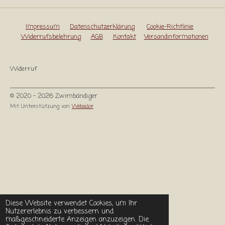
Impressum
Datenschutzerklärung
Cookie-Richtlinie
Widerrufsbelehrung
AGB
Kontakt
Versandinformationen
Widerruf
© 2020 - 2026 Zwirnbändiger
Mit Unterstützung von
Webador
Diese Website verwendet Cookies, um Ihr
Nutzererlebnis zu verbessern und
maßgeschneiderte Anzeigen anzuzeigen. Die