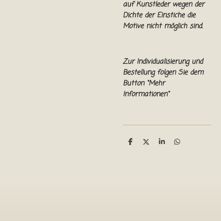
auf Kunstleder wegen der
Dichte der Einstiche die
Motive nicht möglich sind.
Zur Individualisierung und
Bestellung folgen Sie dem
Button "Mehr
Informationen"
T
T
T
T
e
e
e
e
i
i
i
i
l
l
l
l
e
e
e
e
n
n
n
n