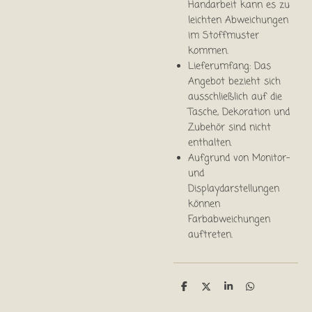
Handarbeit kann es zu
leichten Abweichungen
im Stoffmuster
kommen.
Lieferumfang: Das
Angebot bezieht sich
ausschließlich auf die
Tasche, Dekoration und
Zubehör sind nicht
enthalten.
Aufgrund von Monitor-
und
Displaydarstellungen
können
Farbabweichungen
auftreten.
T
T
T
T
e
e
e
e
i
i
i
i