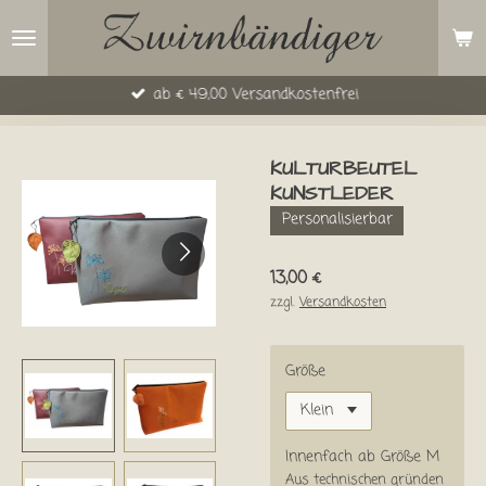
Zum
Hauptinhalt
springen
ab € 49,00 Versandkostenfrei
KULTURBEUTEL
KUNSTLEDER
Personalisierbar
13,00 €
zzgl.
Versandkosten
Größe
Innenfach ab Größe M
Aus technischen gründen