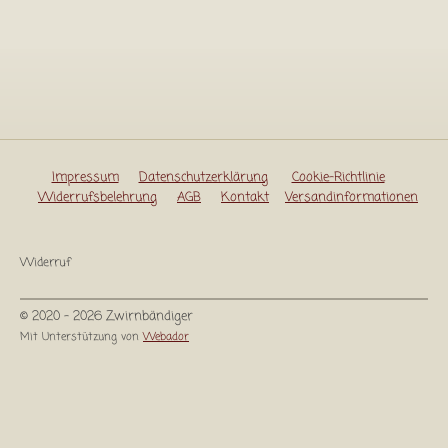
l
l
l
l
e
e
e
e
n
n
n
n
Impressum
Datenschutzerklärung
Cookie-Richtlinie
Widerrufsbelehrung
AGB
Kontakt
Versandinformationen
Widerruf
© 2020 - 2026 Zwirnbändiger
Mit Unterstützung von
Webador