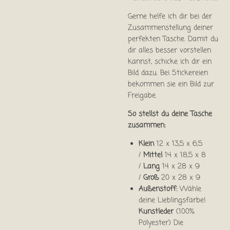
Gerne helfe ich dir bei der
Zusammenstellung deiner
perfekten Tasche. Damit du
dir alles besser vorstellen
kannst, schicke ich dir ein
Bild dazu. Bei Stickereien
bekommen sie ein Bild zur
Freigabe.
So stellst du deine Tasche
zusammen:
Klein
12 x 13,5 x 6,5
/
Mittel
14 x 18,5 x 8
/
Lang
14 x 28 x 9
/
Groß
20 x 28 x 9
Außenstoff:
Wähle
deine Lieblingsfarbe!
Kunstleder
(100%
Polyester) Die