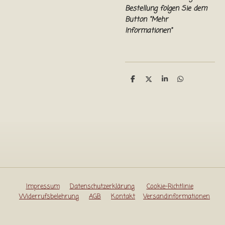
Bestellung folgen Sie dem
Button "Mehr
Informationen"
T
T
T
T
e
e
e
e
i
i
i
i
l
l
l
l
e
e
e
e
n
n
n
n
Impressum
Datenschutzerklärung
Cookie-Richtlinie
Widerrufsbelehrung
AGB
Kontakt
Versandinformationen