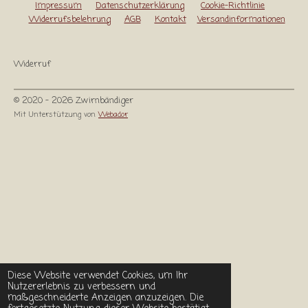
Impressum
Datenschutzerklärung
Cookie-Richtlinie
Widerrufsbelehrung
AGB
Kontakt
Versandinformationen
Widerruf
© 2020 - 2026 Zwirnbändiger
Mit Unterstützung von
Webador
Diese Website verwendet Cookies, um Ihr
Nutzererlebnis zu verbessern und
maßgeschneiderte Anzeigen anzuzeigen. Die