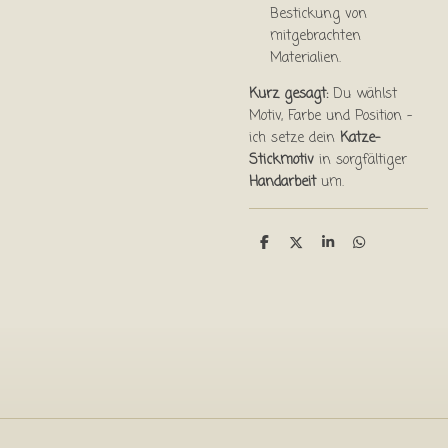
Bestickung von
mitgebrachten
Materialien.
Kurz gesagt:
Du wählst
Motiv, Farbe und Position –
ich setze dein
Katze-
Stickmotiv
in sorgfältiger
Handarbeit
um.
T
T
T
T
e
e
e
e
i
i
i
i
l
l
l
l
e
e
e
e
n
n
n
n