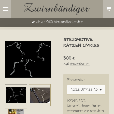
Zum
Hauptinhalt
springen
ab € 49,00 Versandkostenfrei
STICKMOTIVE
KATZEN UMRISS
5,00 €
zzgl.
Versandkosten
Stickmotive
Farben / Stil
Die verfügbaren Farben
entnehmen Sie bitte dem