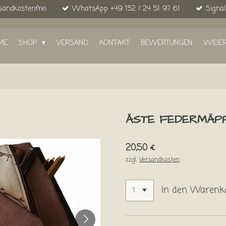
sandkostenfrei
WhatsApp +49 152 / 24 51 97 61
Signal
ME
SHOP
VERSAND
KONTAKT
BEWERTUNGEN
WIDE
ÄSTE FEDERMÄPP
20,50 €
zzgl.
Versandkosten
In den Warenk