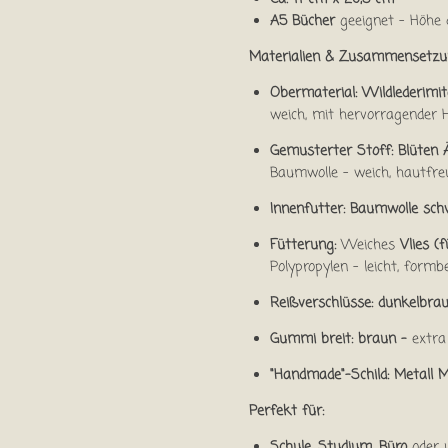
A5 Bücher
geeignet - Höhe
Materialien & Zusammensetzu
Obermaterial: Wildlederimit
weich, mit hervorragender 
Gemusterter Stoff:
Blüten 
Baumwolle – weich, hautfre
Innenfutter:
Baumwolle sch
Fütterung:
Weiches
Vlies (f
Polypropylen – leicht, formb
Reißverschlüsse: dunkelbra
Gummi breit: braun -
extra
"Handmade"-Schild: Metall 
Perfekt für:
Schule, Studium, Büro
oder 