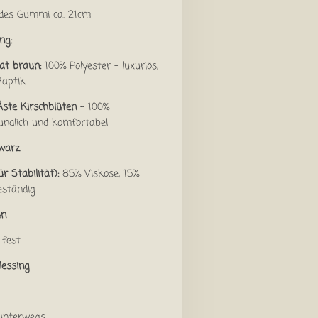
 des Gummi ca. 21cm
ng:
at braun:
100% Polyester – luxuriös,
Haptik
Äste Kirschblüten -
100%
undlich und komfortabel
warz
ür Stabilität):
85% Viskose, 15%
eständig
un
 fest
Messing
unterwegs