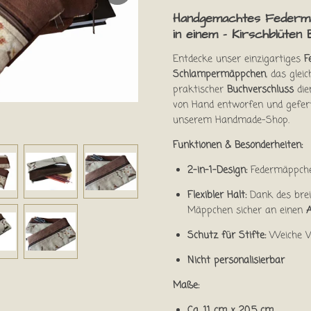
Handgemachtes Federm
in einem - Kirschblüten 
Entdecke unser einzigartiges
F
Schlampermäppchen
, das gleic
praktischer
Buchverschluss
die
von Hand entworfen und gefert
unserem Handmade-Shop.
Funktionen & Besonderheiten:
2-in-1-Design:
Federmäppche
Flexibler Halt:
Dank des bre
Mäppchen sicher an einen
Schutz für Stifte:
Weiche V
Nicht personalisierbar
Maße:
Ca. 11 cm x 20,5 cm