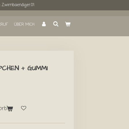
: Zwirnbaendiger.01
RRUF
ÜBER MICH
CHEN + GUMMI
orb