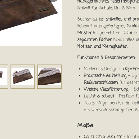
Handgemachtes Federmäppche
Stilvoll für Schule, Uni & Büro
Suchst du ein
stilvolles und p
liebevoll handgefertigtes
Schla
Muster
ist perfekt für
Schule,
separaten Fächer
bleibt alles 
Notizen und Kleinigkeiten
.
Funktionen & Besonderheiten:
Modernes Design –
Tropfen
Praktische Aufteilung
– Opt
Reißverschlüssen
für getre
Weiche Vliesfütterung
– Sc
Leicht & robust
– Perfekt 
Jedes Mäppchen ist ein Un
Reißverschlussmäppchen & e
Maße
Ca. 11 cm x 20,5 cm
– Ideal 