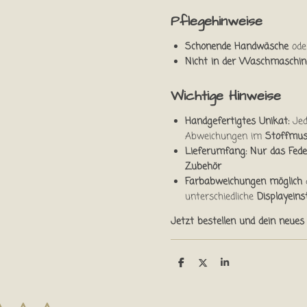
Pflegehinweise
Schonende Handwäsche
ode
Nicht in der Waschmaschin
Wichtige Hinweise
Handgefertigtes Unikat:
Jed
Abweichungen im
Stoffmus
Lieferumfang:
Nur das Fed
Zubehör
Farbabweichungen möglich
unterschiedliche
Displayeins
Jetzt bestellen und dein neues
T
T
T
e
e
e
i
i
i
l
l
l
e
e
e