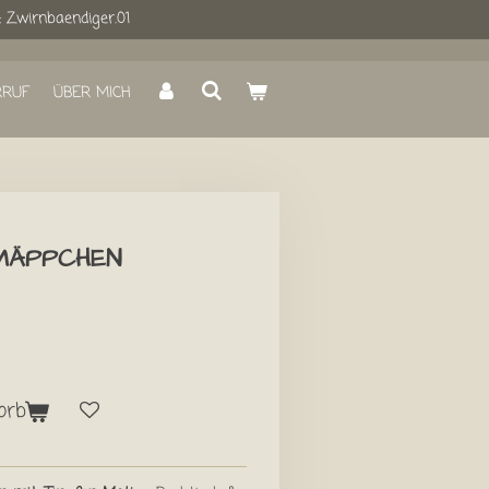
: Zwirnbaendiger.01
RRUF
ÜBER MICH
MÄPPCHEN
orb