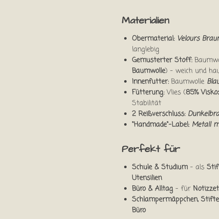
Materialien
Obermaterial:
Velours Bra
langlebig
Gemusterter Stoff:
Baumwo
Baumwolle
) – weich und hau
Innenfutter:
Baumwolle
Bla
Fütterung:
Vlies (
85% Viskos
Stabilität
2 Reißverschluss:
Dunkelbr
"Handmade"-Label:
Metall m
Perfekt für
Schule & Studium
– als
Sti
Utensilien
Büro & Alltag
– für
Notizze
Schlampermäppchen, Stiftet
Büro