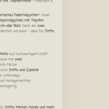
n mit
Tropfen-Motiv
– Praktisch &
raktisches Federmäppchen
? Unser
mpermäppchen mit
Tropfen-
 Uni oder Büro
. Dank der
zwei
ordentlich verstaut – ideal für
Stifte,
-Motiv
auf hochwertigem Stoff
ional mit
zwei
nnte Fächer
hützt
Stifte und Zubehör
für unterwegs
ikat Handgemachtes
inzigartig
für
Stifte, Marker, Handy und mehr