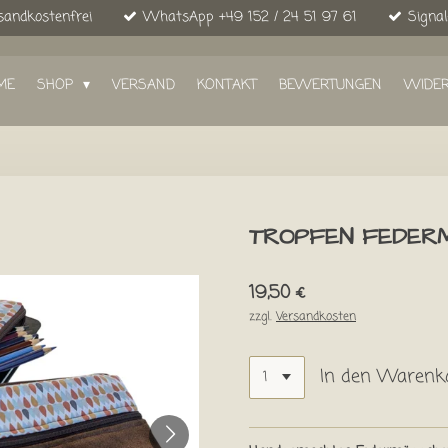
sandkostenfrei
WhatsApp +49 152 / 24 51 97 61
Signal
ME
SHOP
VERSAND
KONTAKT
BEWERTUNGEN
WIDE
TROPFEN FEDER
19,50 €
zzgl.
Versandkosten
In den Warenk