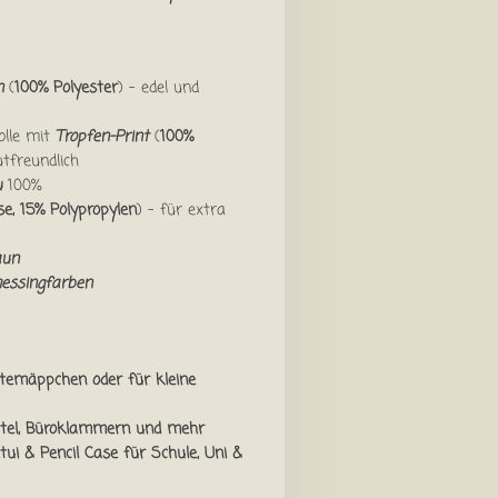
un
(
100% Polyester
) – edel und
lle mit
Tropfen-Print
(
100%
tfreundlich
u
100%
e, 15% Polypropylen
) – für extra
aun
essingfarben
ftemäppchen oder für kleine
ttel, Büroklammern und mehr
ui & Pencil Case für Schule, Uni &