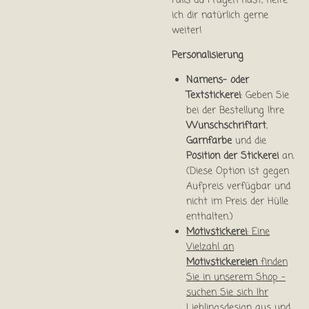
Falls du Fragen hast, helfe
ich dir natürlich gerne
weiter!
Personalisierung
Namens- oder
Textstickerei
: Geben Sie
bei der Bestellung Ihre
Wunschschriftart
,
Garnfarbe
und die
Position der Stickerei
an.
(Diese Option ist gegen
Aufpreis verfügbar und
nicht im Preis der Hülle
enthalten.)
Motivstickerei
: Eine
Vielzahl an
Motivstickereien
finden
Sie in unserem Shop –
suchen Sie sich Ihr
Lieblingsdesign aus und