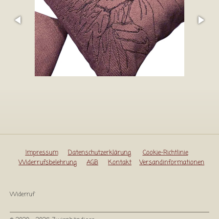
l
l
s
c
r
e
e
n
Impressum
Datenschutzerklärung
Cookie-Richtlinie
Widerrufsbelehrung
AGB
Kontakt
Versandinformationen
Widerruf