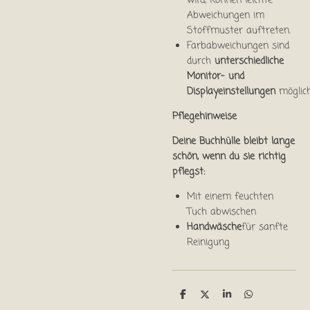
wird, können leichte
Abweichungen im
Stoffmuster auftreten.
Farbabweichungen sind
durch
unterschiedliche
Monitor- und
Displayeinstellungen
möglich
Pflegehinweise
Deine Buchhülle bleibt lange
schön, wenn du sie richtig
pflegst:
Mit einem feuchten
Tuch abwischen
Handwäsche
für sanfte
Reinigung
T
T
T
T
e
e
e
e