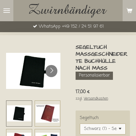
Zum
Hauptinhalt
springen
WhatsApp +49 152 / 24 51 97 61
SEGELTUCH
MASSGESCHNEIDERT
E BUCHHÜLLE N
ACH MASS
Personalisierbar
17,00 €
zzgl.
Versandkosten
Segeltuch