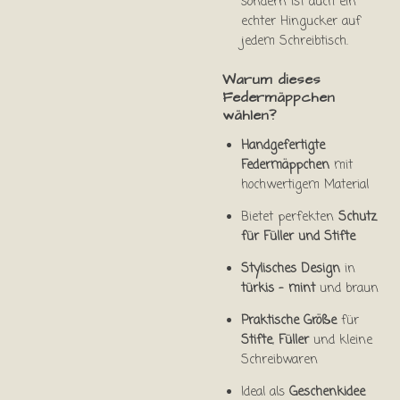
sondern ist auch ein
echter Hingucker auf
jedem Schreibtisch.
Warum dieses
Federmäppchen
wählen?
Handgefertigte
Federmäppchen
mit
hochwertigem Material
Bietet perfekten
Schutz
für Füller und Stifte
Stylisches Design
in
türkis - mint
und braun
Praktische Größe
für
Stifte
,
Füller
und kleine
Schreibwaren
Ideal als
Geschenkidee