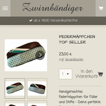
Zum
Hauptinhalt
springen
ab € 49,00 Versandkostenfrei
FEDERMÄPPCHEN
TOP SELLER
23,00 €
zzgl.
Versandkosten
In den
Warenkorb
Handgemachtes
Federmäppchen für Füller
und Stifte – Deine perfekte